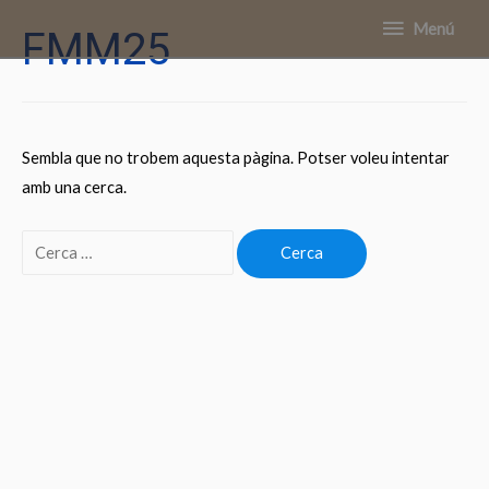
Menú
Menú
FMM25
Sembla que no trobem aquesta pàgina. Potser voleu intentar
amb una cerca.
Cerca: